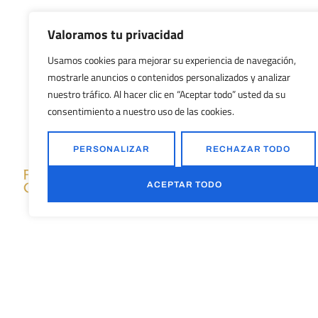
Valoramos tu privacidad
Usamos cookies para mejorar su experiencia de navegación,
mostrarle anuncios o contenidos personalizados y analizar
nuestro tráfico. Al hacer clic en “Aceptar todo” usted da su
consentimiento a nuestro uso de las cookies.
OFICINA
PERSONALIZAR
RECHAZAR TODO
Calle Dinamarca 4 
Toledo, ES 45005
+34 641 402 590
ACEPTAR TODO
info@proyectoscult
©2026
Proyectos Culturales