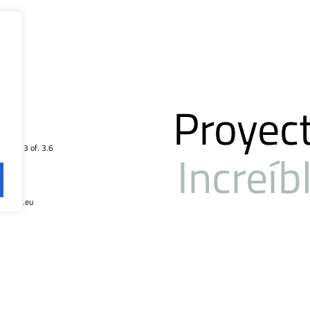
Proyec
Planta 3 of. 3.6
Increíb
urales.eu
Facebook
Linkedin
Instagram
Youtube
X